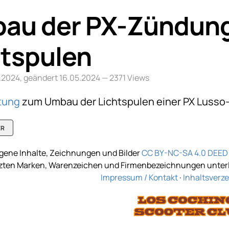
au der PX-Zündung
htspulen
05.2024, geändert 16.05.2024
— 2371 Views
tung
zum Umbau der Lichtspulen einer PX Lusso-
ER
gene Inhalte, Zeichnungen und Bilder
CC BY-NC-SA 4.0 DEED
tzten Marken, Warenzeichen und Firmenbezeichnungen unterli
Impressum / Kontakt
·
Inhaltsverze