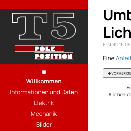
Umb
Lic
Erstellt 16.
Eine
Anlei
VORHERIG
Willkommen
Ei
Informationen und Daten
Alle benu
Elektrik
Mechanik
Bilder