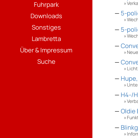
Verka
Fuhrpark
5-pol
Downloads
Wech
Sonstiges
5-pol
Wech
Lambretta
Conve
Über & Impressum
Neuer
Suche
Conve
Lich
Hupe,
Unte
H4-/H
Verb
Oldie
Funkt
Blinkg
Info