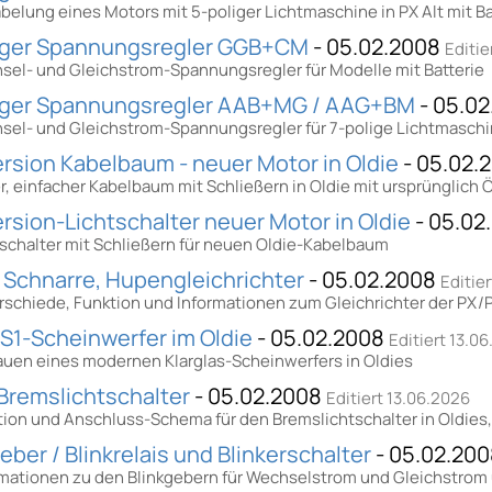
belung eines Motors mit 5-poliger Lichtmaschine in PX Alt mit Ba
iger Spannungsregler GGB+CM
- 05.02.2008
Editie
sel- und Gleichstrom-Spannungsregler für Modelle mit Batterie
iger Spannungsregler AAB+MG / AAG+BM
- 05.0
sel- und Gleichstrom-Spannungsregler für 7-polige Lichtmasch
rsion Kabelbaum - neuer Motor in Oldie
- 05.02.
, einfacher Kabelbaum mit Schließern in Oldie mit ursprünglich 
rsion-Lichtschalter neuer Motor in Oldie
- 05.02
tschalter mit Schließern für neuen Oldie-Kabelbaum
 Schnarre, Hupengleichrichter
- 05.02.2008
Editie
rschiede, Funktion und Informationen zum Gleichrichter der PX/
S1-Scheinwerfer im Oldie
- 05.02.2008
Editiert 13.0
auen eines modernen Klarglas-Scheinwerfers in Oldies
 Bremslichtschalter
- 05.02.2008
Editiert 13.06.2026
ion und Anschluss-Schema für den Bremslichtschalter in Oldies,
eber / Blinkrelais und Blinkerschalter
- 05.02.20
rmationen zu den Blinkgebern für Wechselstrom und Gleichstrom