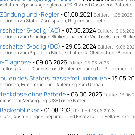
selstrom-Spannungsregler aus PK XL2 und Cosa ohne Batterie
Zündung und -Regler
- 01.08.2021
Editiert 11.06.2026
rmationen zu Stator, Zündspulen, Reglern und mehr
rschalter 6-polig (AC)
- 07.05.2024
Editiert 19.06.20
rmationen zum 6-poligen Blinkerschalter für Wechselstrom-Blinke
rschalter 3-polig (DC)
- 29.05.2024
Editiert 19.06.20
mationen zum 3-poligen Blinkerschalter für Gleichstrom-Blinker
er-Diagnose
- 09.06.2026
Editiert 25.06.2026
estellung für die Diagnose und Fehlerbehebung bei Problemen mit
spulen des Stators massefrei umbauen
- 13.05.2
rmationen, Hintergrund und Anleitung zum Umbau
teckdose ohne Batterie
- 06.06.2025
Editiert 13.06.
leichstrom-Versorgung (USB) ohne Batterie
-Backenblinker
- 01.08.2025
Editiert 13.06.2026
luss, Ausführungen, Reparatur und Ersatz für die Hella-Blinker