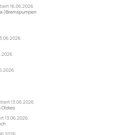
tiert 16.06.2026
meca-)Bremspumpen
13.06.2026
6.2026
06.2026
itiert 13.06.2026
n Oldies
ert 13.06.2026
ech
.06.2026