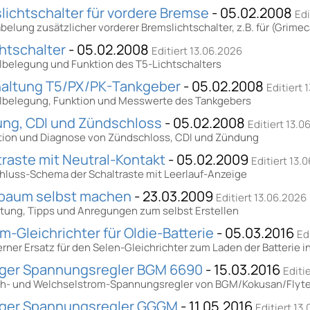
lichtschalter für vordere Bremse
- 05.02.2008
Edi
abelung zusätzlicher vorderer Bremslichtschalter, z.B. für (Gri
chtschalter
- 05.02.2008
Editiert 13.06.2026
lbelegung und Funktion des T5-Lichtschalters
altung T5/PX/PK-Tankgeber
- 05.02.2008
Editiert 
lbelegung, Funktion und Messwerte des Tankgebers
ng, CDI und Zündschloss
- 05.02.2008
Editiert 13.0
tion und Diagnose von Zündschloss, CDI und Zündung
traste mit Neutral-Kontakt
- 05.02.2009
Editiert 13.
hluss-Schema der Schaltraste mit Leerlauf-Anzeige
baum selbst machen
- 23.03.2009
Editiert 13.06.2026
itung, Tipps und Anregungen zum selbst Erstellen
um-Gleichrichter für Oldie-Batterie
- 05.03.2016
Ed
ner Ersatz für den Selen-Gleichrichter zum Laden der Batterie i
iger Spannungsregler BGM 6690
- 15.03.2016
Editi
ch- und Welchselstrom-Spannungsregler von BGM/Kokusan/Flyt
iger Spannungsregler GGGM
- 11.05.2016
Editiert 13