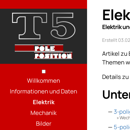
Elek
Elektrik un
Erstellt 03.
Artikel zu
Themen wi
Details z
Willkommen
Unter
Informationen und Daten
Elektrik
3-pol
Mechanik
Wech
Bilder
5-poli