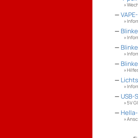
Wech
VAPE-
Info
Blinke
Info
Blinke
Infor
Blink
Hilf
Licht
Info
USB-S
5V G
Hella
Ansch