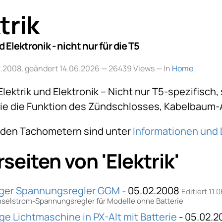
trik
d Elektronik - nicht nur für die T5
02.2008, geändert 14.06.2026
— 26439 Views — In
Home
 Elektrik und Elektronik – Nicht nur T5-spezifis
e die Funktion des Zündschlosses, Kabelbaum-A
u den Tachometern sind unter
Informationen und
seiten von 'Elektrik'
iger Spannungsregler GGM
- 05.02.2008
Editiert 11.
selstrom-Spannungsregler für Modelle ohne Batterie
ge Lichtmaschine in PX-Alt mit Batterie
- 05.02.