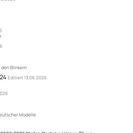
26
r
26
 den Blinkern
024
Editiert 13.06.2026
2026
 deutscher Modelle