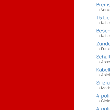
Brems
Verk
T5 Li
Kabe
Besch
Kabe
Zündu
Funk
Schal
Ansc
Kabel
Anle
Silizi
Moder
4-pol
Glei
4-pol