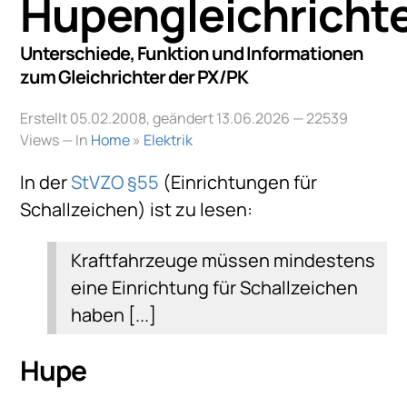
Hupengleichricht
Unterschiede, Funktion und Informationen
zum Gleichrichter der PX/PK
Erstellt 05.02.2008, geändert 13.06.2026
— 22539
Views — In
Home
»
Elektrik
In der
StVZO §55
(Einrichtungen für
Schallzeichen) ist zu lesen:
Kraftfahrzeuge müssen mindestens
eine Einrichtung für Schallzeichen
haben [...]
Hupe