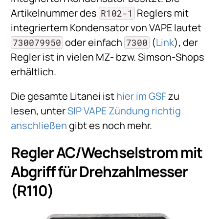
Artikelnummer des
Reglers mit
R102-1
integriertem Kondensator von VAPE lautet
oder einfach
(
Link
), der
730079950
7300
Regler ist in vielen MZ- bzw. Simson-Shops
erhältlich.
Die gesamte Litanei ist
hier im GSF
zu
lesen, unter
SIP VAPE Zündung richtig
anschließen
gibt es noch mehr.
Regler AC/Wechselstrom mit
Abgriff für Drehzahlmesser
(R110)