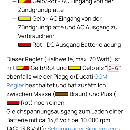
Gelb/Rot - AC Eingang von der
Zündgrundplatte
Gelb - AC Eingang von der
Zündgrundplatte und AC Ausgang zu
Verbrauchern
Rot - DC Ausgang Batterieladung
Dieser Regler (Halbwelle, max. 70 Watt) ist
mit
Gelb/Rot und
Gelb als "
"
G-G
ebenfalls wie der Piaggio/Ducati
GGM-
Regler
beschaltet und hat zusätzlich
zwischen Masse (
Braun) und Plus (
Rot) noch einen
Gleichspannungsausgang zum Laden einer
Batterie mit ca. 14,6 Volt bei 10.000 rpm
(AC: 13,8 Volt):
Schema einer Simpson von