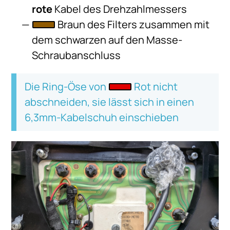
rote
Kabel des Drehzahlmessers
Braun des Filters zusammen mit
dem schwarzen auf den Masse-
Schraubanschluss
Die Ring-Öse von
Rot nicht
abschneiden, sie lässt sich in einen
6,3mm-Kabelschuh einschieben