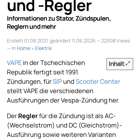
und -Regler
Informationen zu Stator, Zündspulen,
Reglern und mehr
Erstellt 01.08.2021, geändert 11.06.2026
— 22308 Views
— In
Home
»
Elektrik
VAPE
in der Tschechischen
Inhalt
Republik fertigt seit 1991
Zündungen, für
SIP
und
Scooter Center
stellt VAPE die verschiedenen
Ausführungen der Vespa-Zündung her.
Der
Regler
für die Zündung ist als AC-
(Wechselstrom) und DC (Gleichstrom)-
Ausführung sowie weiteren Varianten