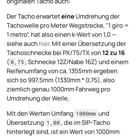
originalen Tacho auch:
Der Tacho erwartet
eine
Umdrehung der
Tachowelle pro Meter Wegstrecke, "1 giro =
1 metro", hat also einen k-Wert von 1,0 —
siehe auch
hier
. Mit einer Übersetzung der
Tachoschnecke bei PX/T5/TX von
12 zu 16
(
, Schnecke 12Z/Nabe 16Z) und einem
0,75
Reifenumfang von ca. 1355mm ergeben
sich so 997,5mm (1330mm * 0,75), also
ziemlich genau 1000mm Fahrweg pro
Umdrehung der Welle.
Mit den Werten Umfang
und
1000mm
Übersetzung
, die im SIP-Tacho
1,00
hinterlegt sind, ist ein Wert von 1000mm