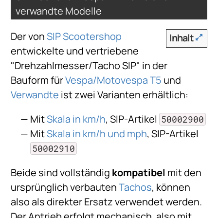
verwandte Modelle
Der von
SIP Scootershop
Inhalt
entwickelte und vertriebene
"Drehzahlmesser/Tacho SIP" in der
Bauform für
Vespa/Motovespa T5
und
Verwandte
ist zwei Varianten erhältlich:
Mit
Skala in km/h
, SIP-Artikel
50002900
Mit
Skala in km/h und mph
, SIP-Artikel
50002910
Beide sind vollständig
kompatibel
mit den
ursprünglich verbauten
Tachos
, können
also als direkter Ersatz verwendet werden.
Der Antrieb erfolgt mechanisch, also mit