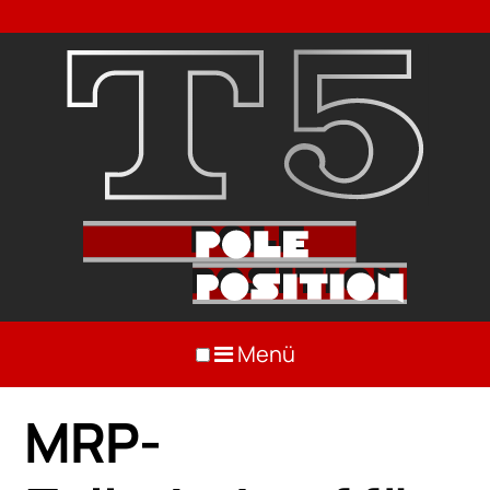
Menü
MRP-