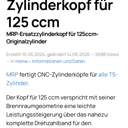
Zylinderkopf für
125 ccm
MRP-Ersatzzylinderkopf für 125ccm-
Originalzylinder
Erstellt 10.05.2024, geändert 14.06.2026
— 2688 Views
— In
Home
»
Informationen und Daten
MRP
fertigt CNC-Zylinderköpfe für
alle T5-
Zylinder
.
Der Kopf für 125 ccm verspricht mit seiner
Brennraumgeometrie eine leichte
Leistungssteigerung über das nahezu
komplette Drehzahlband für den