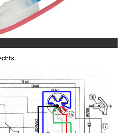
echts: