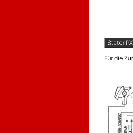
Stator PX
Für die Zü