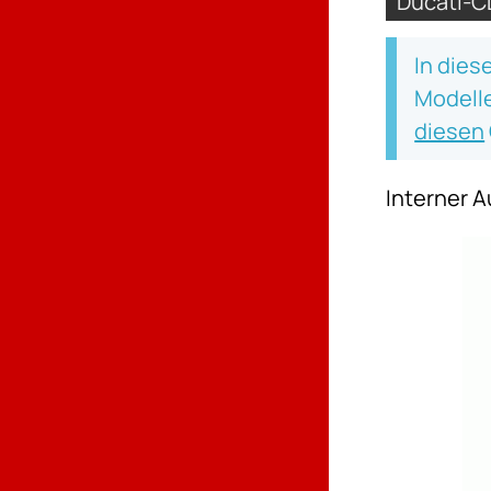
Ducati-C
In dies
Modelle
diesen
Interner 