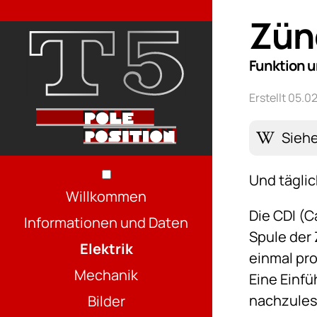
Zün
Funktion 
Erstellt 05.
Sieh
Und tägli
Willkommen
Die CDI (
Informationen und Daten
Spule der
Elektrik
einmal pr
Mechanik
Eine Einfü
nachzules
Bilder