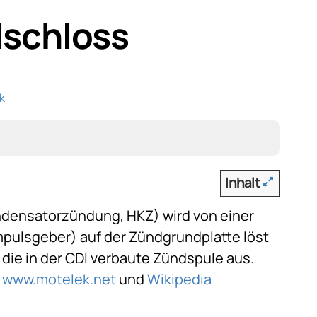
dschloss
ik
Inhalt
ndensator­zündung, HKZ) wird von einer
mpulsgeber) auf der Zündgrundplatte löst
ie in der CDI verbaute Zündspule aus.
i
www.motelek.net
und
Wikipedia