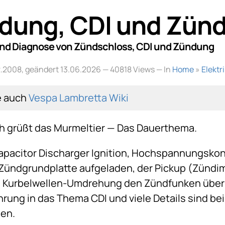
dung, CDI und Zün
und Diagnose von Zündschloss, CDI und Zündung
02.2008, geändert 13.06.2026
— 40818 Views — In
Home
»
Elektr
e auch
Vespa Lambretta Wiki
ch grüßt das Murmeltier — Das Dauerthema.
Capacitor Discharger Ignition, Hochspannungs­ko
 Zündgrundplatte aufgeladen, der Pickup (Zündi
o Kurbelwellen-Umdrehung den Zündfunken über d
hrung in das Thema CDI und viele Details sind be
en.