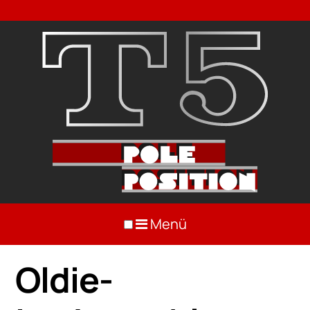
Menü
Oldie-