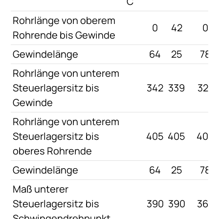
C
Rohrlänge von oberem
0
42
0
Rohrende bis Gewinde
Gewindelänge
64
25
78
Rohrlänge von unterem
Steuerlagersitz bis
342
339
327
Gewinde
Rohrlänge von unterem
Steuerlagersitz bis
405
405
405
oberes Rohrende
Gewindelänge
64
25
78
Maß unterer
Steuerlagersitz bis
390
390
365
Schwingendrehpunkt