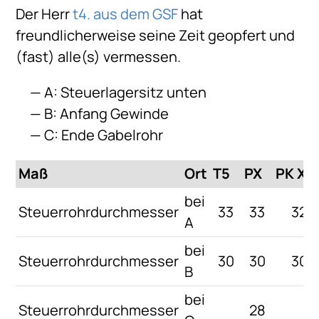
Der Herr
t4. aus dem GSF
hat
freundlicherweise seine Zeit geopfert und
(fast) alle(s) vermessen.
A: Steuerlagersitz unten
B: Anfang Gewinde
C: Ende Gabelrohr
Maß
Ort
T5
PX
PK XL
bei
Steuerrohrdurchmesser
33
33
32
A
bei
Steuerrohrdurchmesser
30
30
30
B
bei
Steuerrohrdurchmesser
28