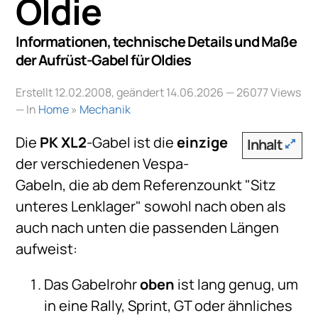
Oldie
Informationen, technische Details und Maße
der Aufrüst-Gabel für Oldies
Erstellt 12.02.2008, geändert 14.06.2026
— 26077 Views
— In
Home
»
Mechanik
Die
PK XL2
-Gabel ist die
einzige
Inhalt
der verschiedenen Vespa-
Gabeln, die ab dem Referenzounkt "Sitz
unteres Lenklager" sowohl nach oben als
auch nach unten die passenden Längen
aufweist:
Das Gabelrohr
oben
ist lang genug, um
in eine Rally, Sprint, GT oder ähnliches