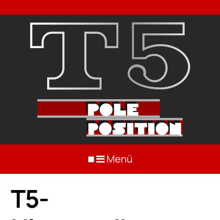
Menü
T5-